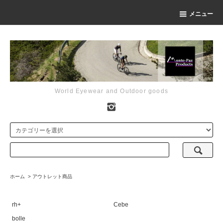
メニュー
World Eyewear and Outdoor goods
ホーム
>
アウトレット商品
rh+
Cebe
bolle