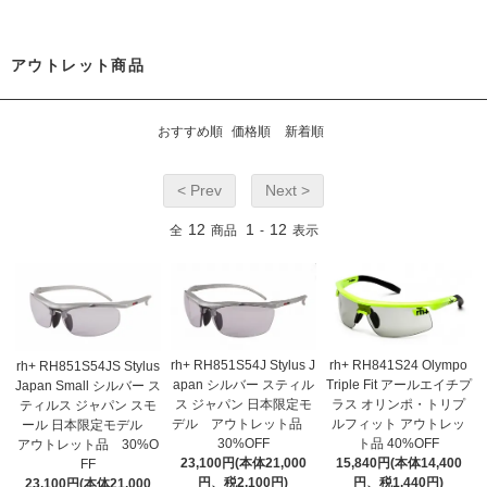
アウトレット商品
おすすめ順
価格順
新着順
< Prev
Next >
12
1
12
全
商品
-
表示
rh+ RH851S54J Stylus J
rh+ RH841S24 Olympo
rh+ RH851S54JS Stylus
apan シルバー スティル
Triple Fit アールエイチプ
Japan Small シルバー ス
ス ジャパン 日本限定モ
ラス オリンポ・トリプ
ティルス ジャパン スモ
デル アウトレット品
ルフィット アウトレッ
ール 日本限定モデル
30%OFF
ト品 40%OFF
アウトレット品 30%O
23,100円(本体21,000
15,840円(本体14,400
FF
円、税2,100円)
円、税1,440円)
23,100円(本体21,000