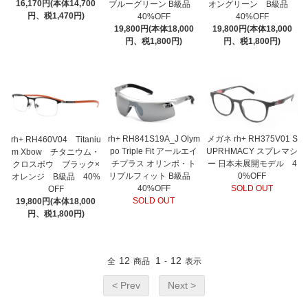
16,170円(本体14,700
ブルーグリーン B級品
オングリーン B級品
円、税1,470円)
40%OFF
40%OFF
19,800円(本体18,000
19,800円(本体18,000
円、税1,800円)
円、税1,800円)
rh+ RH841S19A_J Olym
メガネ rh+ RH375V01 S
rh+ RH460V04 Titaniu
po Triple Fit アールエイ
UPRHMACY スプレマシ
m Xbow チタニウム・
チプラス オリンポ・ト
ー 日本未展開モデル 4
クロスボウ ブラック×
リプルフィット B級品
0%OFF
オレンジ B級品 40%
40%OFF
SOLD OUT
OFF
SOLD OUT
19,800円(本体18,000
円、税1,800円)
12
1
12
全
商品
-
表示
< Prev
Next >