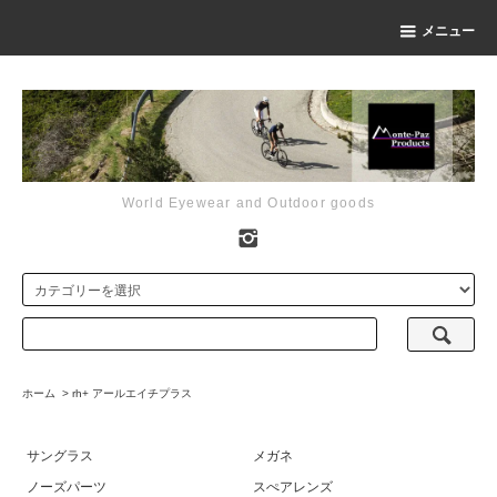
メニュー
World Eyewear and Outdoor goods
ホーム
>
rh+ アールエイチプラス
サングラス
メガネ
ノーズパーツ
スぺアレンズ