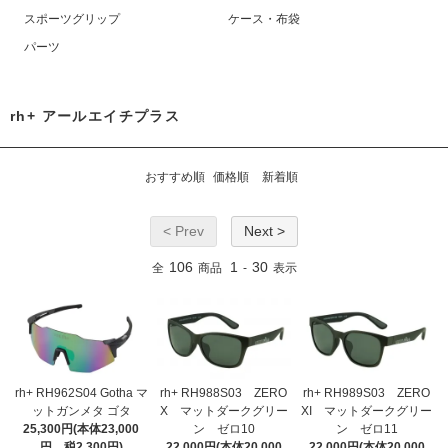
スポーツグリップ
ケース・布袋
パーツ
rh+ アールエイチプラス
おすすめ順
価格順
新着順
< Prev
Next >
106
1
30
全
商品
-
表示
rh+ RH962S04 Gotha マ
rh+ RH988S03 ZERO
rh+ RH989S03 ZERO
ットガンメタ ゴタ
X マットダークグリー
XI マットダークグリー
25,300円(本体23,000
ン ゼロ10
ン ゼロ11
円、税2,300円)
22,000円(本体20,000
22,000円(本体20,000