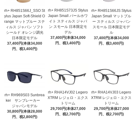
rh+ RH851S73JS Stylus
rh+ RH851S66J_SSO St
rh+ RH851S66JS Stylus
Japan Small パールホワ
ylus Japan Soft-Shield O
Japan Small マットブル
イト スティルス ジャパ
range マットブルー ステ
ー スティルス ジャパン
ン スモール 日本限定モ
ィルス ジャパン ソフト
スモール 日本限定モデ
デル
シールド オレンジ調光
ル
37,400円(本体34,000
日本限定モデル
37,400円(本体34,000
円、税3,400円)
37,400円(本体34,000
円、税3,400円)
円、税3,400円)
rh+ RHA14VJ02 Legero
rh+ RHA14VJ03 Legero
rh+ RH969S03 Sunbrea
XTRM レジェロ・エクス
XTRM レジェロ・エクス
ker サンブレーカー
トリーム
トリーム
ジャパンモデル
29,700円(本体27,000
29,700円(本体27,000
30,800円(本体28,000
円、税2,700円)
円、税2,700円)
円、税2,800円)